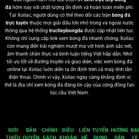
đá
hôm nay với chất lượng ổn định và hoàn toàn miễn phí.
Tại Xoilac, người dùng có thể theo dõi các trận
bóng đá
trực tuyến
thuộc mọi giải đấu lớn nhỏ trong và ngoài nước
thông qua hệ thống
tructiepbongda
được cập nhật liên tục.
Không chỉ cung cấp link xem bóng đá nhanh chóng, Xoilac
còn mang đến trải nghiệm mượt mà với hình ảnh sắc nét,
âm thanh chân thực và bình luận tiếng Việt hấp dẫn. Nhờ
tối ưu tốt về đường truyền và giao diện, việc xem bóng đá
online tại Xoilac luôn diễn ra ổn định trên cả máy tính lẫn
điện thoại. Chính vì vậy, Xoilac ngày càng khẳng định vị
thế là địa chỉ xem bóng đá đáng tin cậy của cộng đồng fan
túc cầu Việt Nam.
GIỚI
BẢN
CHÍNH
ĐIỀU
LIÊN
TUYỂN
HƯỚNG
ĐẠ
THIỆU
QUYỀN
SÁCH
KHOẢN
HỆ
DỤNG
DẪN
LÝ