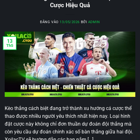
Cược Hiệu Quả
ĐĂNG VÀO
13/05/2026
BỞI
ADMIN
13
Th5
Kèo thắng cách biệt đang trở thành xu hướng cá cược thể
thao được nhiều người yêu thích nhất hiện nay. Loại hình
đặt cược này không chỉ đơn thuần dự đoán đội thắng mà
còn yêu cầu dự đoán chính xác số bàn thắng giữa hai đội.
XoilacTV sẽ hướng dẫn các bạn nắm […]