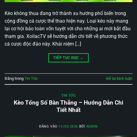
Kèo không thua đang trở thành xu hướng phổ biến trong
cộng đồng cá cược thể thao hiện nay. Loại kèo này mang
lại cơ hội bảo toàn vốn tuyệt vời cho những ai mới bắt đầu
tham gia. XoilacTV sẽ hướng dẫn chi tiết về phương thức
cá cược độc đáo này. Khái niệm […]
TIẾP TỤC ĐỌC
→
Đăng trong
Tin Tức
Để lại bình luận
TIN TỨC
Kèo Tổng Số Bàn Thắng – Hướng Dẫn Chi
Tiết Nhất
ĐĂNG VÀO
13/05/2026
BỞI
ADMIN