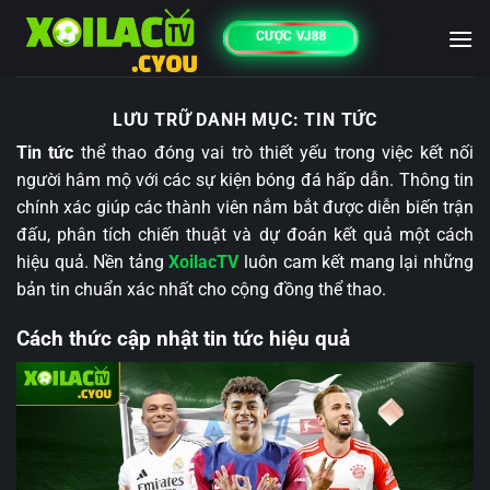
Bỏ
qua
CƯỢC VJ88
nội
dung
LƯU TRỮ DANH MỤC:
TIN TỨC
Tin tức
thể thao đóng vai trò thiết yếu trong việc kết nối
người hâm mộ với các sự kiện bóng đá hấp dẫn. Thông tin
chính xác giúp các thành viên nắm bắt được diễn biến trận
đấu, phân tích chiến thuật và dự đoán kết quả một cách
hiệu quả. Nền tảng
XoilacTV
luôn cam kết mang lại những
bản tin chuẩn xác nhất cho cộng đồng thể thao.
Cách thức cập nhật tin tức hiệu quả