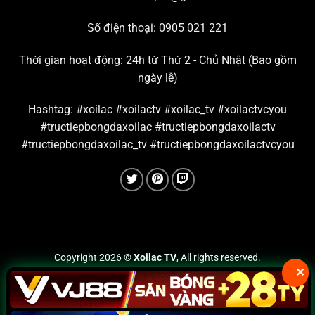
Số điện thoại:
0905 021 221
Thời gian hoạt động: 24h từ Thứ 2 - Chủ Nhật (Bao gồm
ngày lễ)
Hashtag:
#xoilac #xoilactv #xoilac_tv #xoilactvcyou
#tructiepbongdaxoilac #tructiepbongdaxoilactv
#tructiepbongdaxoilac_tv #tructiepbongdaxoilactvcyou
Copyright 2026 ©
Xoilac TV
, All rights reserved.
✕