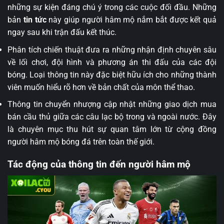
những sự kiện đáng chú ý trong các cuộc đối đầu. Những
bản
tin tức
này giúp người hâm mộ nắm bắt được kết quả
ngay sau khi trận đấu kết thúc.
Phân tích chiến thuật đưa ra những nhận định chuyên sâu
về lối chơi, đội hình và phương án thi đấu của các đội
bóng. Loại thông tin này đặc biệt hữu ích cho những thành
viên muốn hiểu rõ hơn về bản chất của môn thể thao.
Thông tin chuyển nhượng cập nhật những giao dịch mua
bán cầu thủ giữa các câu lạc bộ trong và ngoài nước. Đây
là chuyên mục thu hút sự quan tâm lớn từ cộng đồng
người hâm mộ bóng đá trên toàn thế giới.
Tác động của thông tin đến người hâm mộ