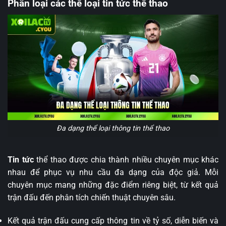
Phân loại các thể loại tin tức thể thao
Đa dạng thể loại thông tin thể thao
Tin tức
thể thao được chia thành nhiều chuyên mục khác
nhau để phục vụ nhu cầu đa dạng của độc giả. Mỗi
chuyên mục mang những đặc điểm riêng biệt, từ kết quả
trận đấu đến phân tích chiến thuật chuyên sâu.
Kết quả trận đấu cung cấp thông tin về tỷ số, diễn biến và