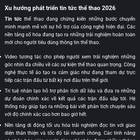
Xu hướng phát triển tin tức thể thao 2026
Tin tức
thể thao đang chứng kiến những bước chuyển
mình mạnh mẽ với sự hỗ trợ của công nghệ hiện đại. Các
nền tảng số hóa đang tạo ra những trải nghiệm hoàn toàn
mới cho người tiêu dùng thông tin thể thao.
Video tương tác cho phép người xem trải nghiệm những
góc nhìn đa chiều về các sự kiện thể thao quan trọng. Công
nghệ thực tế ảo tạo ra cảm giác như đang tham dự trực
tiếp các trận đấu từ bất kỳ nơi đâu trên thế giới.
Trí tuệ nhân tạo hỗ trợ phân tích dữ liệu và đưa ra những
dự đoán chính xác về kết quả các trận đấu sắp tới. Hệ
thống này giúp tạo ra những bài viết phân tích chuyên sâu
với độ chính xác cao hơn bao giờ hết.
Nền tảng di động tối ưu hóa trải nghiệm đọc tin với giao
diện thân thiện và tốc độ tải nhanh chóng. Các tính năng