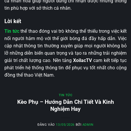
cá nhân hóa giúp người dùng chỉ nhận được những thông
tin phù hợp với sở thích cá nhân.
Lời kết
Tin tức
thể thao đóng vai trò không thể thiếu trong việc kết
nối người hâm mộ với thế giới bóng đá đầy hấp dẫn. Việc
cập nhật thông tin thường xuyên giúp mọi người không bỏ
lỡ những diễn biến quan trọng và tạo ra những trải nghiệm
giải trí chất lượng cao. Nền tảng
XoilacTV
cam kết tiếp tục
phát triển hệ thống thông tin để phục vụ tốt nhất cho cộng
đồng thể thao Việt Nam.
TIN TỨC
Kèo Phụ – Hướng Dẫn Chi Tiết Và Kinh
Nghiệm Hay
ĐĂNG VÀO
13/05/2026
BỞI
ADMIN