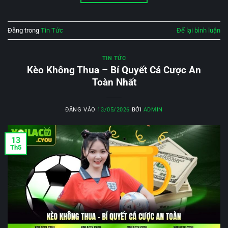
Đăng trong
Tin Tức
Để lại bình luận
TIN TỨC
Kèo Không Thua – Bí Quyết Cá Cược An
Toàn Nhất
ĐĂNG VÀO
13/05/2026
BỞI
ADMIN
13
Th5