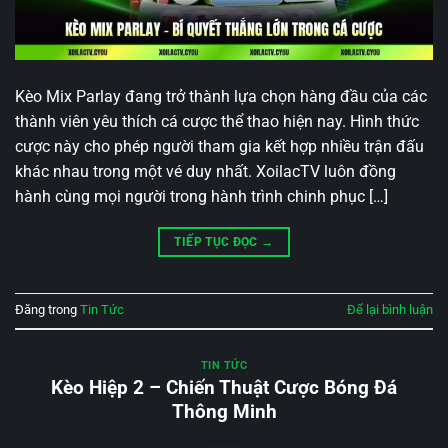
Kèo Mix Parlay đang trở thành lựa chọn hàng đầu của các
thành viên yêu thích cá cược thể thao hiện nay. Hình thức
cược này cho phép người tham gia kết hợp nhiều trận đấu
khác nhau trong một vé duy nhất. XoilacTV luôn đồng
hành cùng mọi người trong hành trình chinh phục […]
TIẾP TỤC ĐỌC
→
Đăng trong
Tin Tức
Để lại bình luận
TIN TỨC
Kèo Hiệp 2 – Chiến Thuật Cược Bóng Đá
Thông Minh