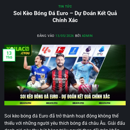
TIN TỨC
Soi Kèo Bóng Đá Euro – Dự Đoán Kết Quả
Chính Xác
ĐĂNG VÀO
13/05/2026
BỞI
ADMIN
13
Th5
Soi kèo bóng đá Euro đã trở thành hoạt động không thể
thiếu với những người yêu thích bóng đá châu Âu. Giải đấu