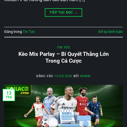
TIẾP TỤC ĐỌC
→
Đăng trong
Tin Tức
Để lại bình luận
TIN TỨC
Kèo Mix Parlay – Bí Quyết Thắng Lớn
Trong Cá Cược
ĐĂNG VÀO
13/05/2026
BỞI
ADMIN
13
Th5