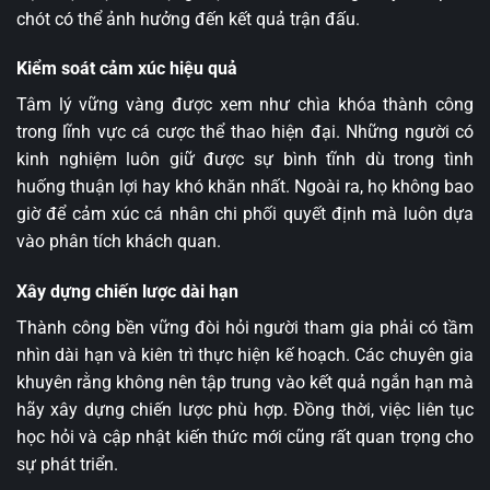
chót có thể ảnh hưởng đến kết quả trận đấu.
Kiểm soát cảm xúc hiệu quả
Tâm lý vững vàng được xem như chìa khóa thành công
trong lĩnh vực cá cược thể thao hiện đại. Những người có
kinh nghiệm luôn giữ được sự bình tĩnh dù trong tình
huống thuận lợi hay khó khăn nhất. Ngoài ra, họ không bao
giờ để cảm xúc cá nhân chi phối quyết định mà luôn dựa
vào phân tích khách quan.
Xây dựng chiến lược dài hạn
Thành công bền vững đòi hỏi người tham gia phải có tầm
nhìn dài hạn và kiên trì thực hiện kế hoạch. Các chuyên gia
khuyên rằng không nên tập trung vào kết quả ngắn hạn mà
hãy xây dựng chiến lược phù hợp. Đồng thời, việc liên tục
học hỏi và cập nhật kiến thức mới cũng rất quan trọng cho
sự phát triển.