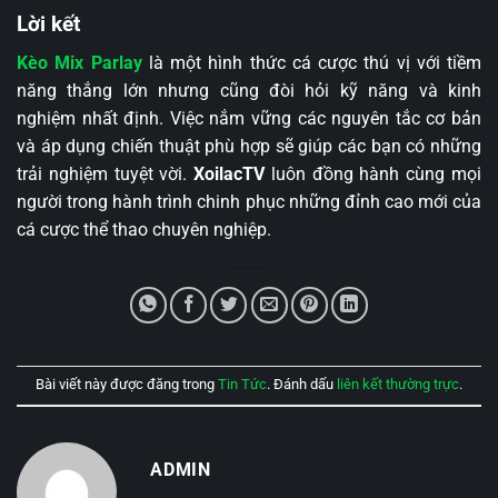
Lời kết
Kèo Mix Parlay
là một hình thức cá cược thú vị với tiềm
năng thắng lớn nhưng cũng đòi hỏi kỹ năng và kinh
nghiệm nhất định. Việc nắm vững các nguyên tắc cơ bản
và áp dụng chiến thuật phù hợp sẽ giúp các bạn có những
trải nghiệm tuyệt vời.
XoilacTV
luôn đồng hành cùng mọi
người trong hành trình chinh phục những đỉnh cao mới của
cá cược thể thao chuyên nghiệp.
Bài viết này được đăng trong
Tin Tức
. Đánh dấu
liên kết thường trực
.
ADMIN