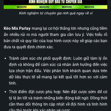
Kinh nghiệm từ chuyên gia rinh quà ngay về ví
Kèo Mix Parlay
mang lại cơ hội thắng lớn nhưng cũng tiềm
ẩn nhiều rủi ro mà người tham gia cần lưu ý. Việc hiểu rõ
bản chất và quy tắc của loại hình cược này sẽ giúp các bạn
đưa ra quyết định chính xác.
Tránh cảm xúc chi phối quyết định: Luôn giữ tâm lý ổn
định và không để cảm xúc cá nhân ảnh hưởng đến việc
lựa chọn trận đấu. Việc phân tích khách quan dựa trên
dữ liệu thực tế sẽ mang lại kết quả tốt hơn so với cảm
tính.
Thời điểm đặt cược phù hợp: Nên đặt cược sớm để có
tỷ lệ ăn tốt và tránh những biến động bất ngờ. Đồng thời
cần theo dõi thông tin cập nhật về đội hình và tình hình
cầu thủ trước khi xác nhận vé cược.