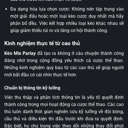
Đa dạng hóa lựa chọn cược: Không nên tập trung vào
một giải đấu hoặc một loại kèo cược duy nhất mà hãy
phân bổ đều. Việc kết hợp nhiều loại kèo khác nhau sẽ
giúp giảm thiểu rủi ro và tăng cơ hội thành công.
Kinh nghiệm thực tế từ cao thủ
Kèo Mix Parlay
đã tạo ra không ít câu chuyện thành công
đáng nhớ trong cộng đồng yêu thích cá cược thể thao.
Những kinh nghiệm quý báu từ các cao thủ sẽ giúp người
mới bắt đầu có cái nhìn thực tế hơn.
Chuẩn bị thông tin kỹ lưỡng
Việc thu thập và phân tích thông tin là yếu tố quyết định
thành công trong mọi hoạt động cá cược thể thao. Các cao
thủ luôn dành thời gian nghiên cứu kỹ lưỡng về đội bóng,
cầu thủ và điều kiện thi đấu trước khi đưa ra quyết định.
Đặc biệt, họ chú trọng việc theo dõi những thay đổi phút