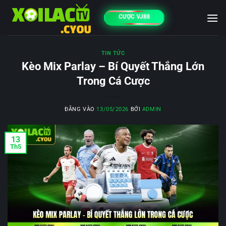
Bỏ
CƯỢC VJ88
qua
nội
dung
TIN TỨC
Kèo Mix Parlay – Bí Quyết Thắng Lớn
Trong Cá Cược
ĐĂNG VÀO
13/05/2026
BỞI
ADMIN
13
Th5