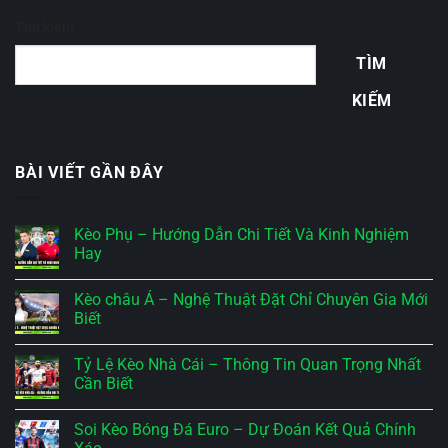
Tìm kiếm
TÌM
KIẾM
BÀI VIẾT GẦN ĐÂY
Kèo Phụ – Hướng Dẫn Chi Tiết Và Kinh Nghiệm
Hay
Kèo châu Á – Nghệ Thuật Đặt Chỉ Chuyên Gia Mới
Biết
Tỷ Lệ Kèo Nhà Cái – Thông Tin Quan Trọng Nhất
Cần Biết
Soi Kèo Bóng Đá Euro – Dự Đoán Kết Quả Chính