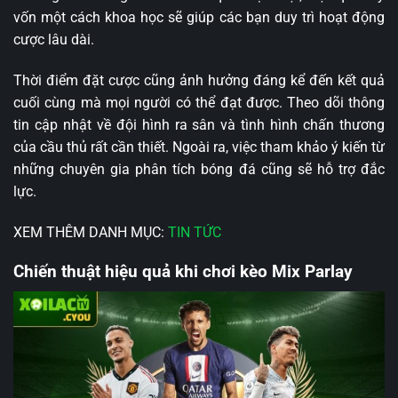
vốn một cách khoa học sẽ giúp các bạn duy trì hoạt động
cược lâu dài.
Thời điểm đặt cược cũng ảnh hưởng đáng kể đến kết quả
cuối cùng mà mọi người có thể đạt được. Theo dõi thông
tin cập nhật về đội hình ra sân và tình hình chấn thương
của cầu thủ rất cần thiết. Ngoài ra, việc tham khảo ý kiến từ
những chuyên gia phân tích bóng đá cũng sẽ hỗ trợ đắc
lực.
XEM THÊM DANH MỤC:
TIN TỨC
Chiến thuật hiệu quả khi chơi kèo Mix Parlay