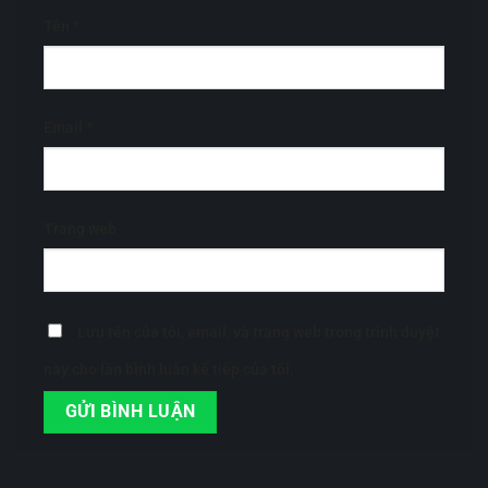
Tên
*
Email
*
Trang web
Lưu tên của tôi, email, và trang web trong trình duyệt
này cho lần bình luận kế tiếp của tôi.