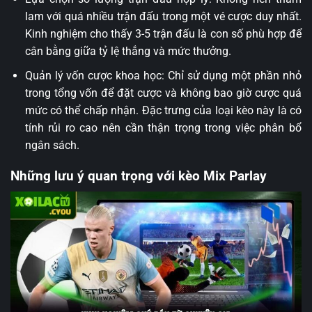
lam với quá nhiều trận đấu trong một vé cược duy nhất.
Kinh nghiệm cho thấy 3-5 trận đấu là con số phù hợp để
cân bằng giữa tỷ lệ thắng và mức thưởng.
Quản lý vốn cược khoa học: Chỉ sử dụng một phần nhỏ
trong tổng vốn để đặt cược và không bao giờ cược quá
mức có thể chấp nhận. Đặc trưng của loại kèo này là có
tính rủi ro cao nên cần thận trọng trong việc phân bổ
ngân sách.
Những lưu ý quan trọng với kèo Mix Parlay