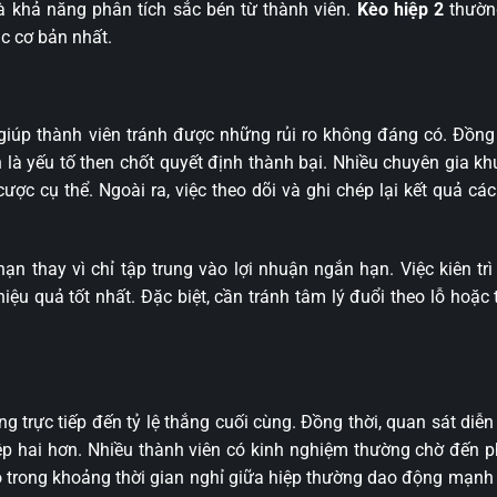
à khả năng phân tích sắc bén từ thành viên.
Kèo hiệp 2
thường
c cơ bản nhất.
úp thành viên tránh được những rủi ro không đáng có. Đồng t
là yếu tố then chốt quyết định thành bại. Nhiều chuyên gia kh
ợc cụ thể. Ngoài ra, việc theo dõi và ghi chép lại kết quả cá
n thay vì chỉ tập trung vào lợi nhuận ngắn hạn. Việc kiên trì
iệu quả tốt nhất. Đặc biệt, cần tránh tâm lý đuổi theo lỗ hoặ
 trực tiếp đến tỷ lệ thắng cuối cùng. Đồng thời, quan sát diễn
p hai hơn. Nhiều thành viên có kinh nghiệm thường chờ đến p
èo trong khoảng thời gian nghỉ giữa hiệp thường dao động mạnh