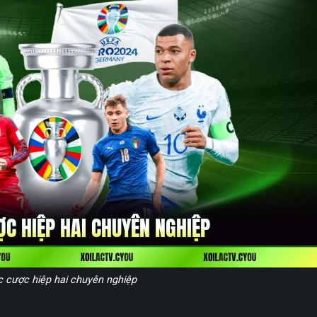
c cược hiệp hai chuyên nghiệp