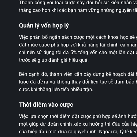
Thành công với loại cược này đòi hỏi sự kiên nhẫn v
thắng cao hơn khi các bạn nắm vững những nguyên tắ
Quản lý vốn hợp lý
Việc phân bổ ngân sách cược một cách khoa học sẽ gi
đặt mức cược phù hợp với khả năng tài chính cá nhân 
chỉ nên sử dụng tối đa 5% tổng vốn cho một lần đặt cư
trước sẽ giúp đánh giá hiệu quả.
Bên cạnh đó, thành viên cần xây dựng kế hoạch dài hạ
lược đã đề ra và không thay đổi liên tục sẽ đảm bảo h
cược khi thắng liên tiếp nhiều trận.
Thời điểm vào cược
Việc lựa chọn thời điểm đặt cược phù hợp sẽ ảnh hưởng
một giúp dự đoán chính xác xu hướng thi đấu của hiệ
của hiệp đầu mới đưa ra quyết định. Ngoài ra, tỷ lệ k