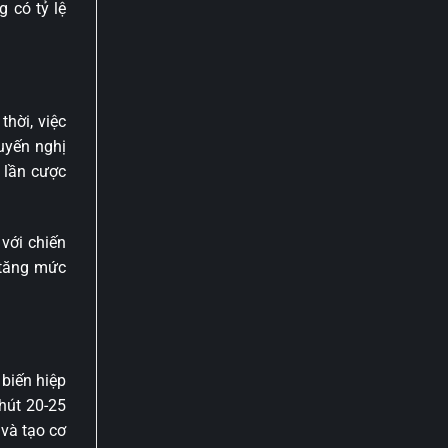
 có tỷ lệ
hời, việc
uyến nghị
c lần cược
 với chiến
c tăng mức
 biến hiệp
hút 20-25
 và tạo cơ